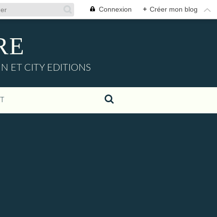
Connexion
+
Créer mon blog
RE
N ET CITY EDITIONS
T